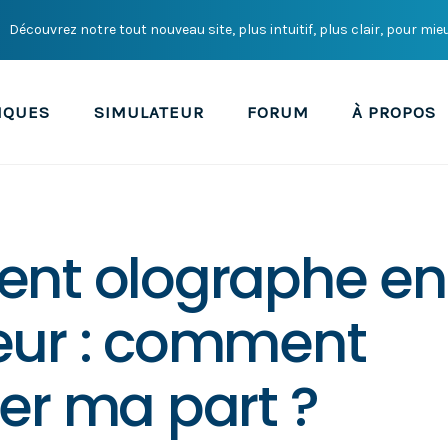
Découvrez notre tout nouveau site, plus intuitif, plus clair, pour mie
IQUES
SIMULATEUR
FORUM
À PROPOS
ent olographe en
eur : comment
er ma part ?