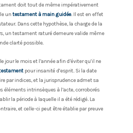
testament doit tout de même impérativement
lle un
testament à main guidée
. Il est en effet
estateur. Dans cette hypothèse, la charge de la
eurs, un testament raturé demeure valide même
ande clarté possible.
 jour le mois et l’année afin d’éviter qu’il ne
 testament
pour insanité d’esprit. Si la date
ire par indices, et la jurisprudence admet sa
es éléments intrinsèques à l’acte, corroborés
ir la période à laquelle il a été rédigé. La
raire, et celle-ci peut être établie par preuve