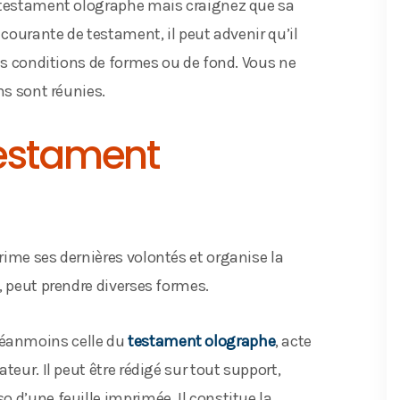
n testament olographe mais craignez que sa
 courante de testament, il peut advenir qu’il
ses conditions de formes ou de fond. Vous ne
ns sont réunies.
testament
rime ses dernières volontés et organise la
, peut prendre diverses formes.
éanmoins celle du
testament olographe
, acte
teur. Il peut être rédigé sur tout support,
 d’une feuille imprimée. Il constitue la