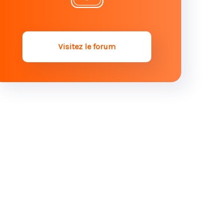
les sommes reçues pour son
entretien ?
Testament : les vrais des faux
Visitez le forum
Contestation du testament et
experimentéise judiciaire
Cour d'appel de Paris, Validité d'un
testament olographe écrit avant
décès
Contester un testament : quelle est
la procédure à suivre ?
Le Testament : une nécessité
parfois lourde de conséquences
Droit des successions : comment