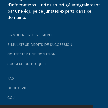
suivre ?
d'informations juridiques rédigé intégralement
par une équipe de juristes experts dans ce
Le Testament : une nécessité parfois lourde de
domaine.
conséquences
Droit des successions : comment obtenir
ANNULER UN TESTAMENT
l'annulation du testament ?
SIMULATEUR DROITS DE SUCCESSION
Légataires : Comment empêcher la remise en
CONTESTER UNE DONATION
cause du testament ?
SUCCESSION BLOQUÉE
Bénéficiaire d'un testament : comment vous
défendre face aux héritiers qui s'estiment spoliés ?
FAQ
L'envoi en possession des légataires universels
CODE CIVIL
Légataires, comment obtenir la délivrance du legs
CGU
?
Mentions légales