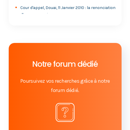
Cour d'appel, Douai, 11 Janvier 2010 : la renonciation
d'une succession
L'interprétation de la volonté du testateur par les
juges
La libéralité conditionnelle selon la Cour d'appel de
Paris
Notre forum dédié
Cour d'Appel de Douai : rédaction du testament et
insanité d'esprit
Poursuivez vos recherches grâce à notre
forum dédié.
Héritiers : comment obtenir la nullité du
testament antérieurement dactylographié
Agir en nullité du testament pour insanité d'esprit
du testateur ?