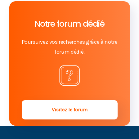
succession bien préparée
La révocation de la donation
Notre forum dédié
Dons manuels : attention aux conséquences
fiscales !
Poursuivez vos recherches grâce à notre
forum dédié.
Donation-partage : les contours de l'action en
revalorisation des soultes
Légataire universel, se défendre en cas de
poursuite pour recel successoral
Incidences successorales du prêt familial sans
intérêts
Visitez le forum
Donation-partage : la clause prévoyant la
variation de la soulte