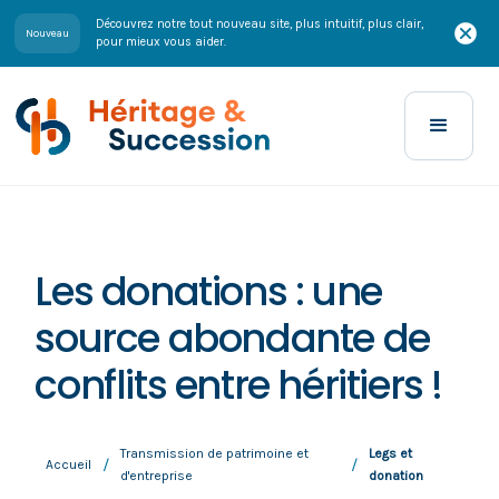
Découvrez notre tout nouveau site, plus intuitif, plus clair,
Nouveau
pour mieux vous aider.
Les donations : une
source abondante de
conflits entre héritiers !
Transmission de patrimoine et
Legs et
/
/
Accueil
d'entreprise
donation