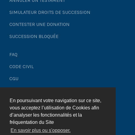
ANNULER UN TESTAMENT
Legs résiduels et graduels : les difficultés liées aux
legs à charge
SIMULATEUR DROITS DE SUCCESSION
CONTESTER UNE DONATION
Donation-partage: outil de gestion de patrimoine
source de conflit
SUCCESSION BLOQUÉE
La possibilité de révoquer tacitement la donation
entre époux
FAQ
CODE CIVIL
Transmission de patrimoine : donation, un cadeau
empoisonné ?
CGU
Mentions légales
Don manuel et succession : attention aux risques
de conflits
En poursuivant votre navigation sur ce site,
Plan du site
vous acceptez l’utilisation de Cookies afin
Récupérer le bien que vous avez donné, est-ce
d’analyser les fonctionnalités et la
possible ?
fréquentation du Site
En savoir plus ou s'opposer.
Héritier : le légataire peut-il remettre en cause les