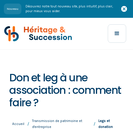
Découvrez notre tout nouveau site, plus intuitif, plus clair,
Nouveau
pour mieux vous aider.
Don et leg à une
association : comment
faire ?
Transmission de patrimoine et
Legs et
/
/
Accueil
d'entreprise
donation