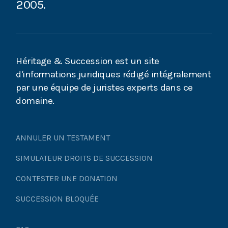
2005.
Donation : éviter les conflits familiaux et
contentieux fiscaux
Cour d'appel de Paris, testament olographe et
Héritage & Succession est un site
condition suspensive
d'informations juridiques rédigé intégralement
par une équipe de juristes experts dans ce
Cour d'appel de Paris : que faire quand l'héritier
domaine.
réservataire refuse de délivrer les biens de la
succession ?
ANNULER UN TESTAMENT
Legs résiduels et graduels : les difficultés liées aux
legs à charge
SIMULATEUR DROITS DE SUCCESSION
CONTESTER UNE DONATION
Donation-partage: outil de gestion de patrimoine
source de conflit
SUCCESSION BLOQUÉE
La possibilité de révoquer tacitement la donation