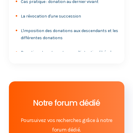
Cas pratique : donation au dernier vivant
La révocation d'une succession
L'imposition des donations aux descendants et les
différentes donations
Donation et vente : est ce que l’intention libérale
prévaut ?
La donation-partage : l'instrument d'une
succession bien préparée
La révocation de la donation
Notre forum dédié
Dons manuels : attention aux conséquences
fiscales !
Poursuivez vos recherches grâce à notre
forum dédié.
Donation-partage : les contours de l'action en