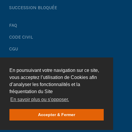
SUCCESSION BLOQUÉE
Personne absente ou disparue : quid de la
succession ?
FAQ
Succession : à quoi sert l’acte de notoriété ?
CODE CIVIL
Comment renoncer à un héritage avant le décès ?
CGU
Mentions légales
Légataire : accepter ou refuser la succession ?
En poursuivant votre navigation sur ce site,
Plan du site
Règlement d’une succession : comment ça se
vous acceptez l’utilisation de Cookies afin
passe ?
d’analyser les fonctionnalités et la
fréquentation du Site
Succession : que faut-il savoir avant le premier
En savoir plus ou s'opposer.
© 2025 Héritage & Succession
rendez-vous chez le notaire ?
Accepter & Fermer
Succession sans notaire