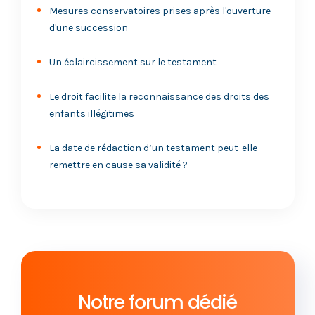
Mesures conservatoires prises après l'ouverture
d'une succession
Un éclaircissement sur le testament
Le droit facilite la reconnaissance des droits des
enfants illégitimes
La date de rédaction d’un testament peut-elle
remettre en cause sa validité ?
Exhumer un corps après une succession : est-ce
possible ?
Souscription douteuse d’assurance vie, contestez-
le !
Notre forum dédié
Donation au dernier des vivants