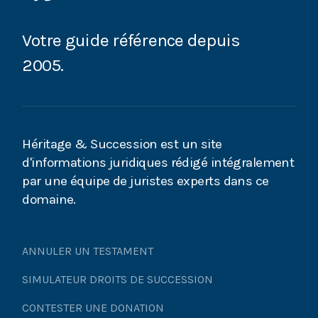
Contester une donation : comment marche le
rapport à la succession ?
Votre guide référence depuis
2005.
Renoncer à un héritage : quelles conséquences sur
la succession ?
Héritiers d’une succession internationale : dans
quel pays faut-il payer les droits de succession ?
Héritage & Succession est un site
d'informations juridiques rédigé intégralement
Comment repérer une donation déguisée ?
par une équipe de juristes experts dans ce
domaine.
Le règlement d’une succession
Succession : qui choisit le notaire ?
ANNULER UN TESTAMENT
Succession : qu’est-ce qu’un acte de notoriété ?
SIMULATEUR DROITS DE SUCCESSION
CONTESTER UNE DONATION
Succession : mandat successoral, mode d’emploi