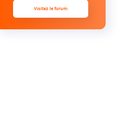
Visitez le forum
Conflit entre héritier et inventaire
successoral : que faut-il faire ?
Contester une donation : comment
marche le rapport à la succession ?
Renoncer à un héritage : quelles
conséquences sur la succession ?
Héritiers d’une succession
internationale : dans quel pays
faut-il payer les droits de
succession ?
Comment repérer une donation
déguisée ?