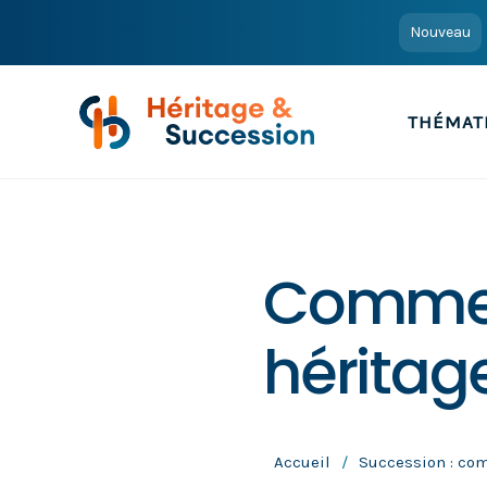
Nouveau
THÉMAT
Commen
héritag
Accueil
/
Succession : co