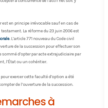
ccepter à concurrence de l’actif net soit y
er est en principe irrévocable sauf en cas de
n testament. La réforme du 23 juin 2006 est
orale
. L’article 771 nouveau du Code civil
uverture de la succession pour effectuer son
tre sommé d’opter par acte extrajudiciaire par
t, l’État ou un cohéritier.
pour exercer cette faculté d’option a été
 compter de l’ouverture de la succession.
démarches à