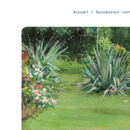
Accueil
/
Succession : co