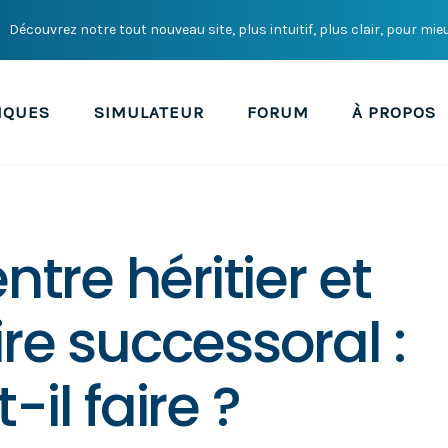
Découvrez notre tout nouveau site, plus intuitif, plus clair, pour mie
IQUES
SIMULATEUR
FORUM
À PROPOS
entre héritier et
re successoral :
-il faire ?