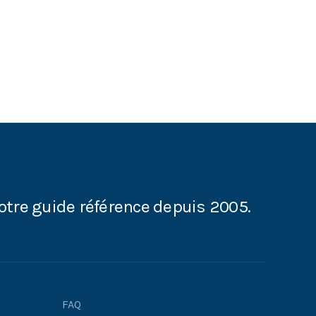
Succession : qui choisit le notaire ?
Succession : qu’est-ce qu’un acte
de notoriété ?
Succession : mandat successoral,
mode d’emploi
Personne absente ou disparue :
quid de la succession ?
otre guide référence depuis 2005.
Succession : à quoi sert l’acte de
notoriété ?
Comment renoncer à un héritage
avant le décès ?
FAQ