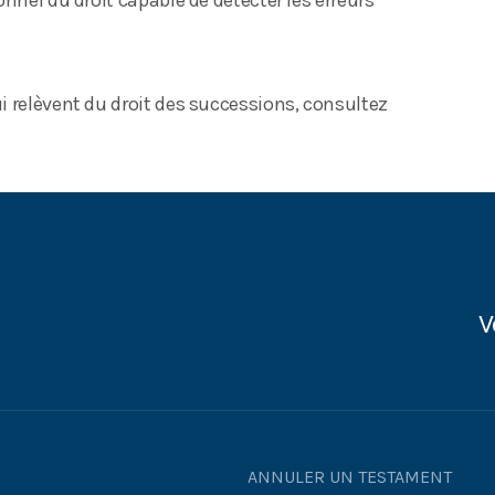
nnel du droit capable de détecter les erreurs
i relèvent du droit des successions, consultez
V
ANNULER UN TESTAMENT