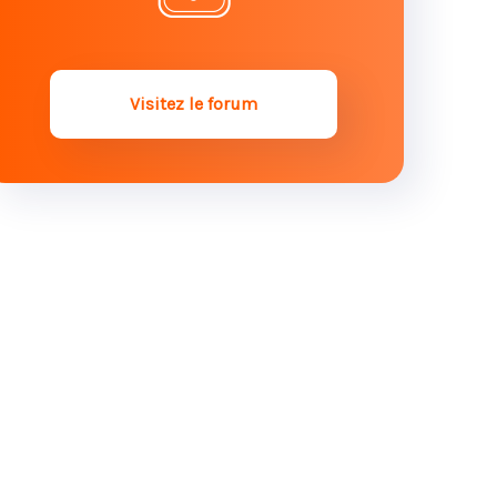
Succession et enfant non reconnu :
que faire ?
Visitez le forum
Contester une donation : comment
marche le rapport à la succession ?
Renoncer à un héritage : quelles
conséquences sur la succession ?
Héritiers d’une succession
internationale : dans quel pays
faut-il payer les droits de
succession ?
Comment repérer une donation
déguisée ?
Le règlement d’une succession