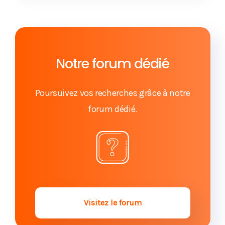
Détournement d'héritage par deux soeurs :
sanction de recel successoral
Le recel successoral : rupture frauduleuse de
l'égalité successorale
Notre forum dédié
Recel successoral : retrait d'argent sur compte
bancaire par un héritier
Poursuivez vos recherches grâce à notre
forum dédié.
Recel successoral d'un héritier et privation des
droits de ses enfants
Annulation d'un testament ou d'une donation pour
insanité d'esprit
Acte de notoriété et dissimulation d'héritier : c'est
du recel successoral !
Visitez le forum
Nullité des donations, un délai d'action plus long