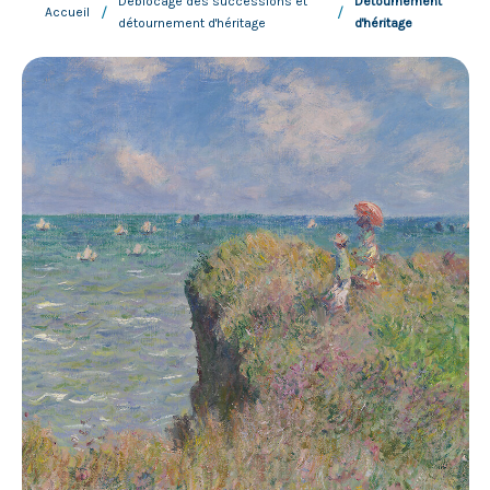
Déblocage des successions et
Détournement
/
/
Accueil
détournement d'héritage
d'héritage