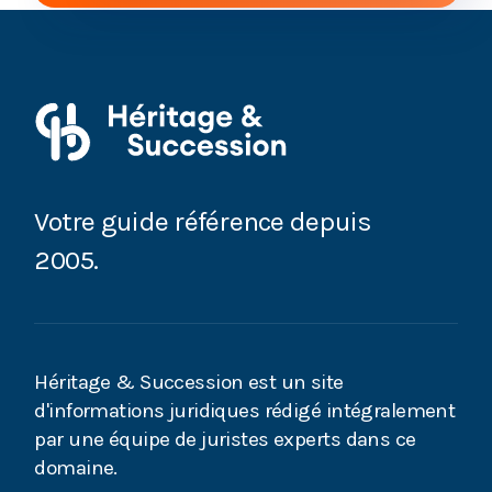
en cas d'insanité d'esprit
Captation d’héritage : comment faire face au
détournement de succession ?
Détournement des biens par l’un des époux :
quelles conséquences pour les héritiers ?
Votre guide référence depuis
Insanité d’esprit : remettre en cause un testament
2005.
grâce au référé-experimentéise
J’ai renoncé à la succession, mon choix est-il
définitif ?
Héritage & Succession est un site
On me soupçonne d’un détournement d’héritage :
d'informations juridiques rédigé intégralement
que faire ?
par une équipe de juristes experts dans ce
domaine.
Accusé d’abus de faiblesse ou de détournement