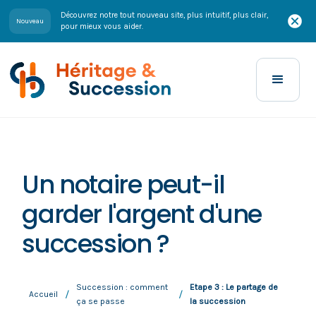
Découvrez notre tout nouveau site, plus intuitif, plus clair,
Nouveau
pour mieux vous aider.
Un notaire peut-il
garder l'argent d'une
succession ?
Succession : comment
Etape 3 : Le partage de
/
/
Accueil
ça se passe
la succession