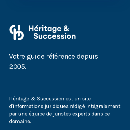
Renoncer à une succession : quand et comment ?
Succession : avez-vous pensé à l’attribution
préférentielle ?
Accepter ou refuser une succession : est-il
possible de changer d’avis ?
Votre guide référence depuis
2005.
Succession : pensez à préparer le partage des
biens
Succession : qu’est-ce que le partage judiciaire ?
Héritage & Succession est un site
Succession : comment aboutir à un partage
d'informations juridiques rédigé intégralement
équitable ?
par une équipe de juristes experts dans ce
domaine.
Accepter la succession : quelles conséquences ?