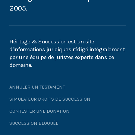
2005.
Succession : qu’est-ce que le partage judiciaire ?
Succession : comment aboutir à un partage
équitable ?
Héritage & Succession est un site
Accepter la succession : quelles conséquences ?
d'informations juridiques rédigé intégralement
par une équipe de juristes experts dans ce
Succession : dans quels cas une soulte doit-elle
domaine.
être versée ?
Succession : quelle part d’héritage pour l’enfant
ANNULER UN TESTAMENT
adopté ?
SIMULATEUR DROITS DE SUCCESSION
Héritier d’un bien immobilier : tout ce que vous
CONTESTER UNE DONATION
devez savoir !
SUCCESSION BLOQUÉE
Refuser la succession : quelles conséquences ?