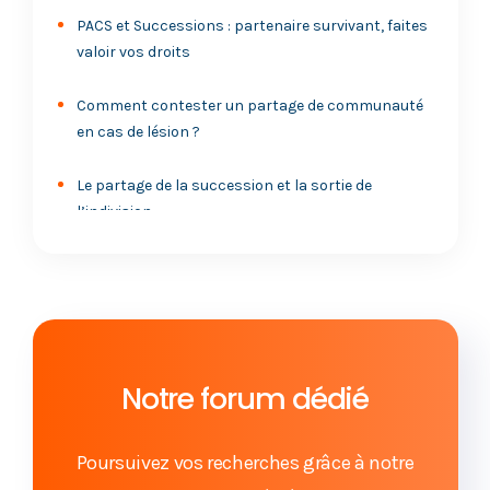
PACS et Successions : partenaire survivant, faites
valoir vos droits
Comment contester un partage de communauté
en cas de lésion ?
Le partage de la succession et la sortie de
l’indivision
Héritage entre frère et sœur avec et sans
testament
Succession : obtenez votre part d’héritage
Notre forum dédié
Enfant du premier lit : quels sont vos droits en cas
de remariage ?
Poursuivez vos recherches grâce à notre
Est-il possible de contester le partage d’une