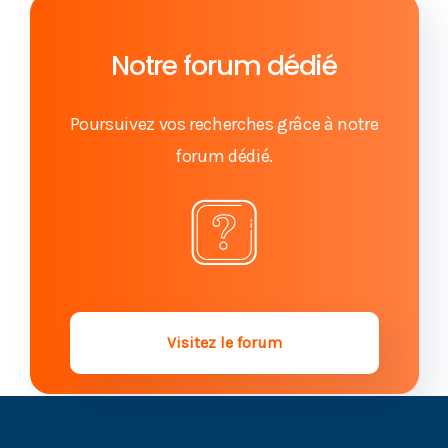
Succession : Comment prouver sa qualité
d’héritier ?
Notre forum dédié
L’option successorale : quand deux décès
rapprochés compliquent la donne !
Poursuivez vos recherches grâce à notre
forum dédié.
Affaire classée : les inégalités entre héritiers
devenues incontestables
Droit des successions et prescription : quel délai
pour agir ?
Familles recomposées : comment s’organise la
succession ?
Visitez le forum
Droits de succession et adoption simple : quelle
est la norme ?