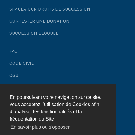
SIMULATEUR DROITS DE SUCCESSION
Succession : qu’en est-il des actions en justice
CONTESTER UNE DONATION
intentées par le défunt ?
SUCCESSION BLOQUÉE
Représentation successorale : comment ça
marche ?
FAQ
Double vie : quelles conséquences sur la
CODE CIVIL
succession ?
CGU
Succession : qu’est-ce que la réserve héréditaire ?
Mentions légales
Succession : quelles différences entre adoption
En poursuivant votre navigation sur ce site,
Plan du site
simple et adoption plénière ?
vous acceptez l’utilisation de Cookies afin
d’analyser les fonctionnalités et la
Comment renoncer à une succession pour un
fréquentation du Site
mineur ?
En savoir plus ou s'opposer.
© 2025 Héritage & Succession