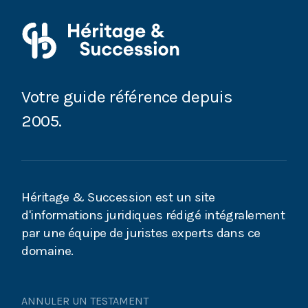
Qui hérite en absence d’enfants et de conjoint
survivant ?
Succession et famille recomposée : comment ça
marche ?
Votre guide référence depuis
Héritiers réservataires : quels sont vos droits dans
2005.
la succession ?
Quels sont les droits du conjoint survivant en
l’absence d’enfant ?
Héritage & Succession est un site
Succession : quels sont les droits des enfants en
d'informations juridiques rédigé intégralement
cas de remariage ?
par une équipe de juristes experts dans ce
domaine.
Droit des successions : qui hérite après un décès ?
Succession : un enfant pas encore né peut-il
ANNULER UN TESTAMENT
hériter ?