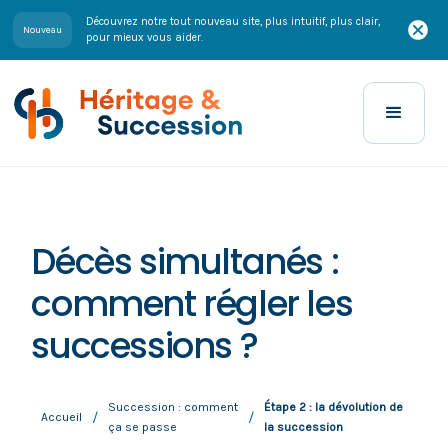
Découvrez notre tout nouveau site, plus intuitif, plus clair,
Nouveau
pour mieux vous aider.
Décès simultanés :
comment régler les
successions ?
Succession : comment
Étape 2 : la dévolution de
/
/
Accueil
ça se passe
la succession