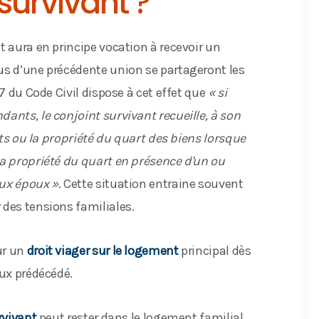
survivant ?
nt aura en principe vocation à recevoir un
us d’une précédente union se partageront les
57 du Code Civil dispose à cet effet que
« si
ants, le conjoint survivant recueille, à son
ants ou la propriété du quart des biens lorsque
la propriété du quart en présence d'un ou
eux époux »
. Cette situation entraine souvent
des tensions familiales.
ur un
droit viager sur le logement
principal dès
oux prédécédé.
rvivant
peut rester dans le logement familial