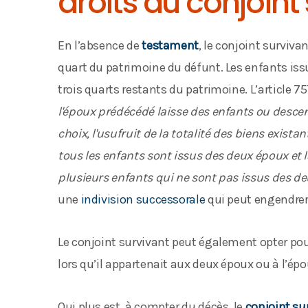
droits du conjoint 
En l’absence de
testament
, le conjoint surviva
quart du patrimoine du défunt. Les enfants iss
trois quarts restants du patrimoine. L’article 7
l'époux prédécédé laisse des enfants ou descend
choix, l'usufruit de la totalité des biens exist
tous les enfants sont issus des deux époux et 
plusieurs enfants qui ne sont pas issus des d
une
indivision successorale
qui peut engendrer 
Le conjoint survivant peut également opter po
lors qu’il appartenait aux deux époux ou à l’ép
Qui plus est, à compter du décès, le
conjoint su