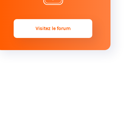
Succession et famille recomposée :
comment ça marche ?
Héritiers réservataires : quels sont
Visitez le forum
vos droits dans la succession ?
Quels sont les droits du conjoint
survivant en l’absence d’enfant ?
Succession : quels sont les droits
des enfants en cas de remariage ?
Droit des successions : qui hérite
après un décès ?
Succession : un enfant pas encore
né peut-il hériter ?
Succession : qu’en est-il des