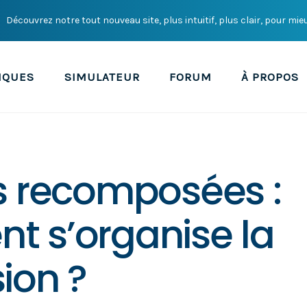
Découvrez notre tout nouveau site, plus intuitif, plus clair, pour mie
IQUES
SIMULATEUR
FORUM
À PROPOS
s recomposées :
 s’organise la
ion ?