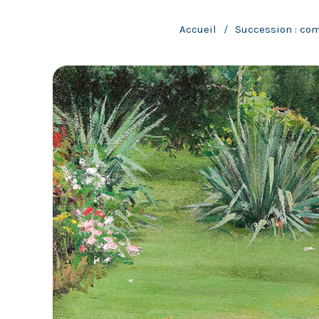
Accueil
/
Succession : co