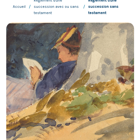
Règlement d'une
Règlement d'une
/
/
Accueil
succession avec ou sans
succession sans
testament
testament