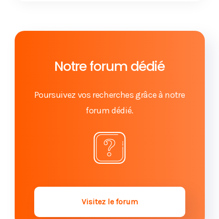
Pour se délier d’un contrat d’assurance vie, il faut
savoir ruser !
Vous pensez êtes bénéficiaire d’un contrat
d’assurance-vie, comment le vérifier ?
Notre forum dédié
Bénéficiaire d’un contrat d’assurance vie : quels
sont les risques ?
Poursuivez vos recherches grâce à notre
forum dédié.
Assurance-vie et insanité d'esprit
Assurance vie : comment anticiper sa succession
?
Assurance vie : outil idéal de transmission de
patrimoine
Visitez le forum
Assurance-vie : pensez à vous renseigner sur