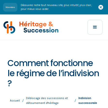
Découvrez notre tout nouveau site, plus intuitif, plus clair,
Nouveau
pour mieux vous aider.
Comment fonctionne
le régime de l’indivision
?
Déblocage des successions et
Indivision
/
/
Accueil
détournement d'héritage
successorale