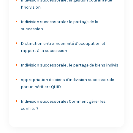
Indivision successorale : la gestion courante de
l'indivision
Indivision successorale : le partage de la
succession
Distinction entre indemnité d’occupation et
rapport à la succession
Indivision successorale : le partage de biens indivis
Appropriation de biens d'indivision successorale
par un héritier : QUID
Indivision successorale : Comment gérer les
conflits ?
Bien détenu en indivision avec un tiers : que faire
après le refus de l'attribution préférentielle ?