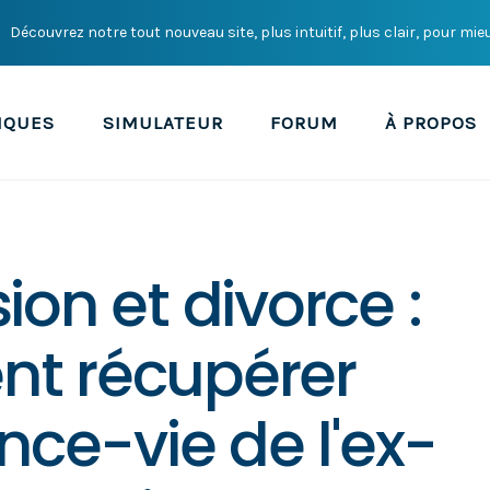
Découvrez notre tout nouveau site, plus intuitif, plus clair, pour mie
IQUES
SIMULATEUR
FORUM
À PROPOS
on et divorce :
t récupérer
nce-vie de l'ex-