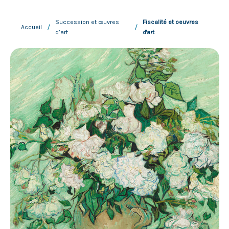
Succession et œuvres
Fiscalité et oeuvres
/
/
Accueil
d’art
d'art