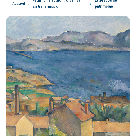
Patrimoine et droit : organiser
La gestion de
/
/
Accueil
sa transmission
patrimoine