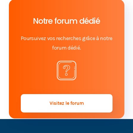
Patrimoine et succession : conflits relatifs au
partage de la succession
Notre forum dédié
L'attribution préférentielle, source de conflit au
moment du partage
Poursuivez vos recherches grâce à notre
forum dédié.
Héritier et donation-partage : demandez le rapport
à la succession !
Succession et droit de retour : comment récupérer
mon bien ?
Les conséquences d’une vente en viager sur la
succession ?
Visitez le forum
Donation : comment obtenir le rapport à la
succession ?